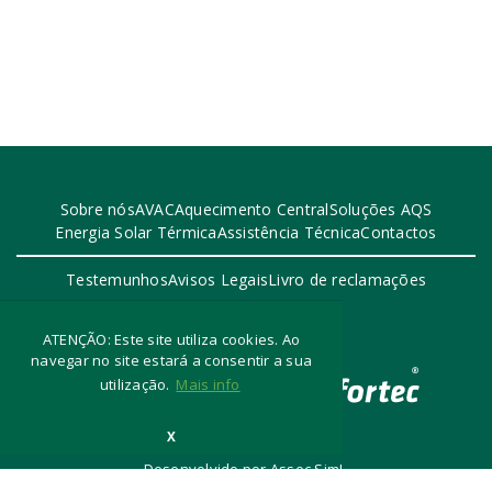
Sobre nós
AVAC
Aquecimento Central
Soluções AQS
Energia Solar Térmica
Assistência Técnica
Contactos
Testemunhos
Avisos Legais
Livro de reclamações
ATENÇÃO: Este site utiliza cookies. Ao
navegar no site estará a consentir a sua
utilização.
Mais info
2024 Infortec
X
Desenvolvido por Assec Sim!