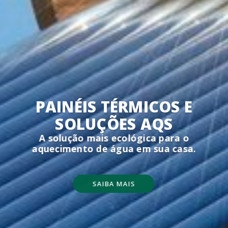
PAINÉIS TÉRMICOS E
PAINÉIS SOLARES
SOLUÇÕES AQS
Reduzir os seus custos energéticos e
A solução mais ecológica para o
aumentar o valor da sua propriedade.
aquecimento de água em sua casa.
SAIBA MAIS
SAIBA MAIS