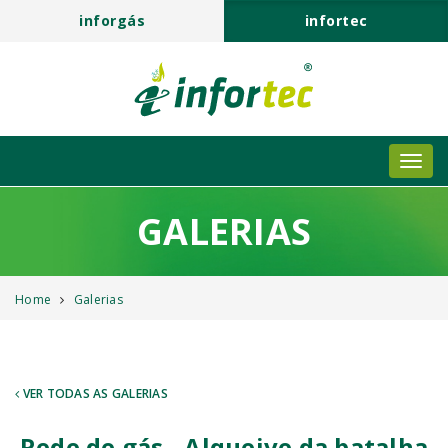
inforgás
infortec
GALERIAS
Home
Galerias
VER TODAS AS GALERIAS
Rede de gás - Alqueive da batalha